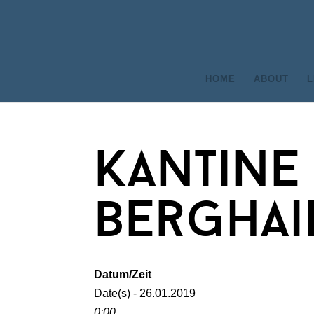
HOME
ABOUT
L
kantine
berghai
Datum/Zeit
Date(s) - 26.01.2019
0:00