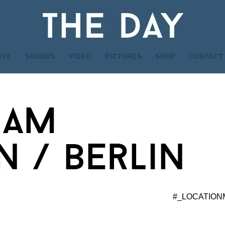
IVE
SOUNDS
VIDEO
PICTURES
SHOP
CONTACT
 am
n / berlin
#_LOCATION