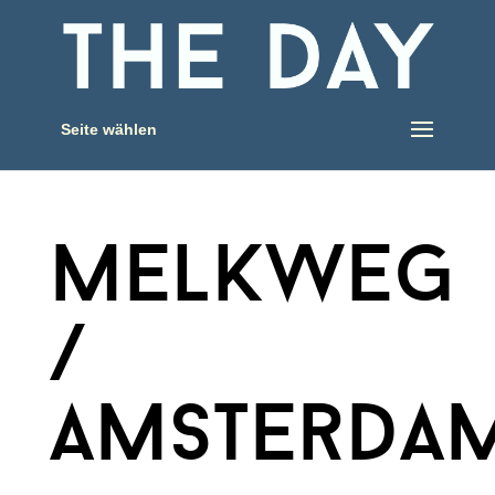
Seite wählen
melkweg
/
amsterda