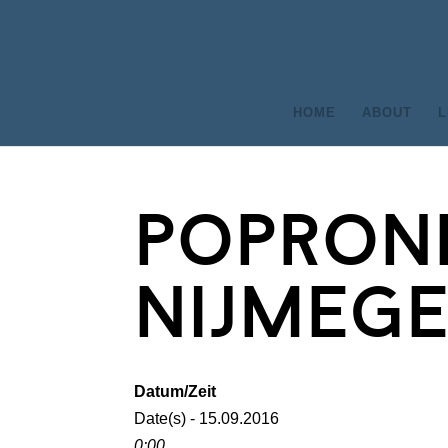
HOME
ABOUT
L
poprond
nijmeg
Datum/Zeit
Date(s) - 15.09.2016
0:00