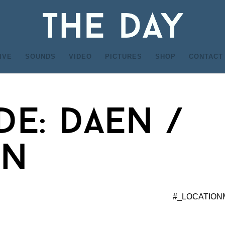
IVE
SOUNDS
VIDEO
PICTURES
SHOP
CONTACT
e: daen /
en
#_LOCATION