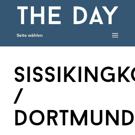
Seite wählen
sissiking
/
dortmun