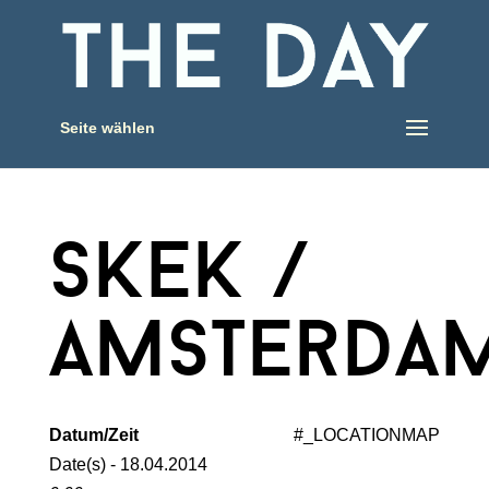
Seite wählen
skek /
amsterda
Datum/Zeit
#_LOCATIONMAP
Date(s) - 18.04.2014