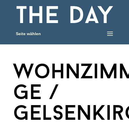
Seite wählen
wohnzim
ge /
gelsenki