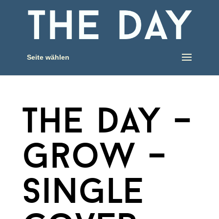
Seite wählen
the day –
grow –
single